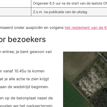
Ongeveer 6,5 uur na de start van de laatste ON
Z.s.m. na publicatie van de uitslag
niseerd onder auspiciën en volgens
het reglement van de
oor bezoekers
n entree, je bent gewoon van
m vanaf 10.45u te komen
 je alle actie te zien krijgt
 aan de wedstrijd beginnen.
en op de betonplaat naast de
 houden we het parkeerterrein