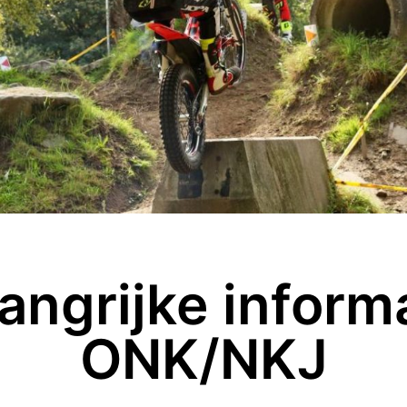
angrijke inform
ONK/NKJ