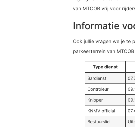
van MTCOB vrij voor rijder
Informatie voo
Ook jullie vragen we je te
parkeerterrein van MTCOB vr
Type dienst
Bardienst
07.
Controleur
09.
Knipper
09.
KNMV official
07.
Bestuurslid
Uit