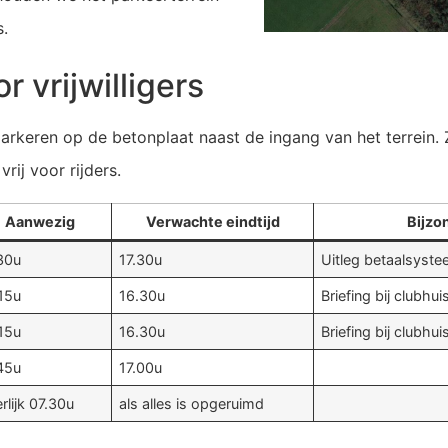
s.
r vrijwilligers
 parkeren op de betonplaat naast de ingang van het terrein
ij voor rijders.
Aanwezig
Verwachte eindtijd
Bijzo
30u
17.30u
Uitleg betaalsyste
15u
16.30u
Briefing bij clubhu
15u
16.30u
Briefing bij clubhu
45u
17.00u
erlijk 07.30u
als alles is opgeruimd