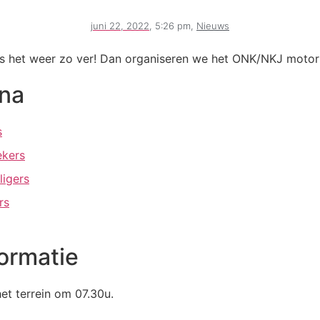
juni 22, 2022
,
5:26 pm
,
Nieuws
s het weer zo ver! Dan organiseren we het ONK/NKJ motort
na
s
ekers
ligers
rs
ormatie
et terrein om 07.30u.