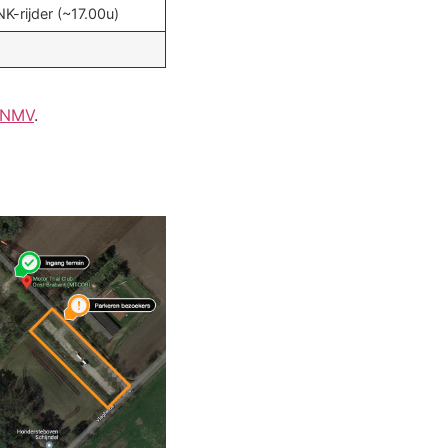
K-rijder (~17.00u)
 KNMV
.