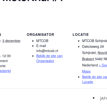
S
ORGANISATOR
LOCATIE
:
3 december
MTCOB
MTCOB Schijnde
E-mail
Dakotaweg 29
info@mtcob.nl
Schijndel
,
Noord
- 12:30
Bekijk de site van
Brabant
5482 N
ment
Organisator
Nederland
+ Go
rie:
dstrijd
Maps
Bekijk de site va
Locatie
[AF