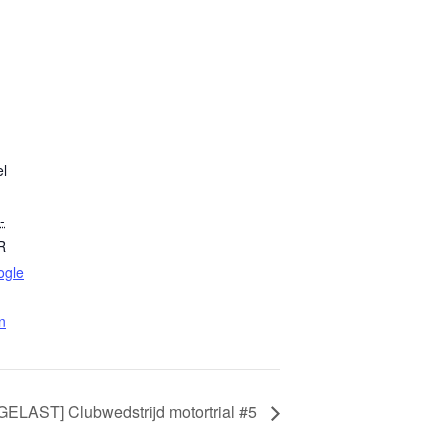
l
-
R
ogle
n
GELAST] Clubwedstrijd motortrial #5