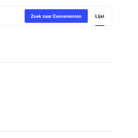
Eveneme
Zoek naar Evenementen
Lijst
weergav
navigatie