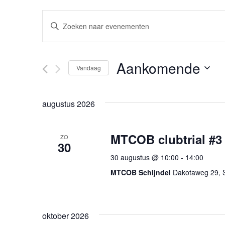
Evenementen
Vul
een
Zoeken
keyword
in.
Zoek
en
voor
Aankomende
Evenementen
Vandaag
weergeven
met
Selecteer
keyword.
een
navigatie
datum.
augustus 2026
MTCOB clubtrial #3
ZO
30
30 augustus @ 10:00
-
14:00
MTCOB Schijndel
Dakotaweg 29, S
oktober 2026