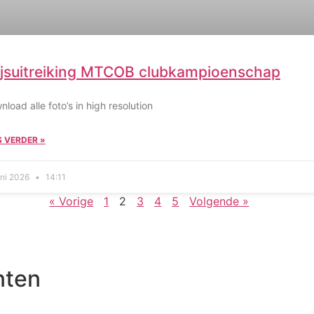
ijsuitreiking MTCOB clubkampioenschap
load alle foto’s in high resolution
S VERDER »
uni 2026
14:11
« Vorige
1
2
3
4
5
Volgende »
nten