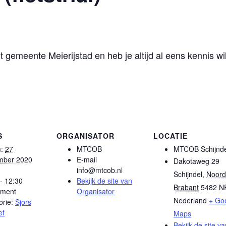
 uit gemeente Meierijstad en heb je altijd al eens kennis w
S
ORGANISATOR
LOCATIE
:
27
MTCOB
MTCOB Schijnde
mber 2020
E-mail
Dakotaweg 29
info@mtcob.nl
Schijndel
,
Noord
- 12:30
Bekijk de site van
Brabant
5482 N
ment
Organisator
Nederland
+ Go
rie:
Sjors
ef
Maps
Bekijk de site va