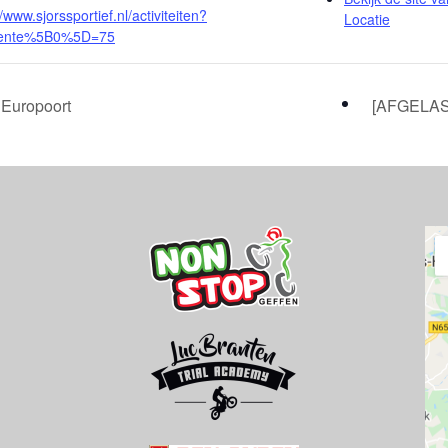
//www.sjorssportief.nl/activiteiten?
Locatie
ente%5B0%5D=75
uropoort
[AFGELAST