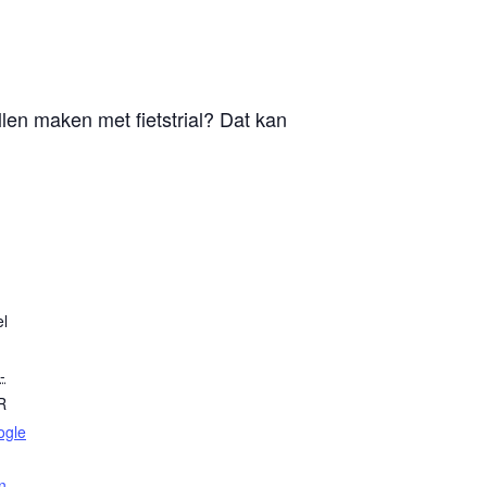
illen maken met fietstrial? Dat kan
l
-
R
ogle
n