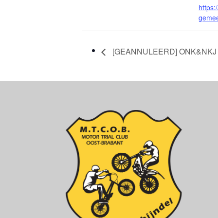
https:
geme
[GEANNULEERD] ONK&NKJ E